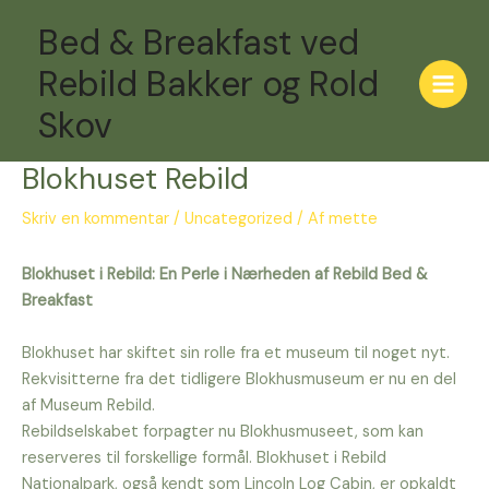
Gå
Indlægsnavigation
Main
Bed & Breakfast ved
til
Men
indholdet
Rebild Bakker og Rold
Skov
Blokhuset Rebild
Skriv en kommentar
/
Uncategorized
/ Af
mette
Blokhuset i Rebild: En Perle i Nærheden af Rebild Bed &
Breakfast
Blokhuset har skiftet sin rolle fra et museum til noget nyt.
Rekvisitterne fra det tidligere Blokhusmuseum er nu en del
af Museum Rebild.
Rebildselskabet forpagter nu Blokhusmuseet, som kan
reserveres til forskellige formål. Blokhuset i Rebild
Nationalpark, også kendt som Lincoln Log Cabin, er opkaldt