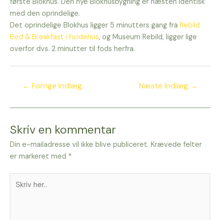
første Blokhus. Den nye Blokhusbygning er næsten identisk
med den oprindelige.
Det oprindelige Blokhus ligger 5 minutters gang fra
Rebild
Bed & Breakfast i hvidehus
, og Museum Rebild, ligger lige
overfor dvs. 2 minutter til fods herfra.
←
Forrige Indlæg
Næste Indlæg
→
Skriv en kommentar
Din e-mailadresse vil ikke blive publiceret.
Krævede felter
er markeret med
*
Skriv
her..