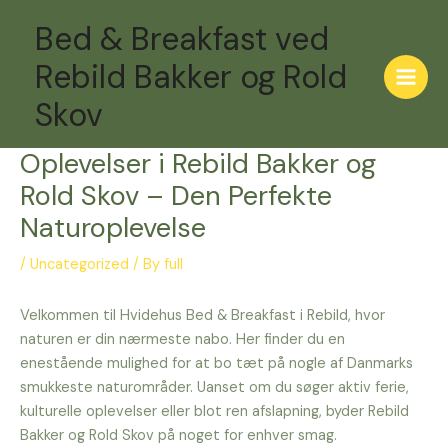
Skip
Post
Main
Bed & Breakfast ved
to
navigation
Men
content
Rebild Bakker og Rold
Skov
Oplevelser i Rebild Bakker og
Rold Skov – Den Perfekte
Naturoplevelse
/
Uncategorized
/ By
full
Velkommen til Hvidehus Bed & Breakfast i Rebild, hvor
naturen er din nærmeste nabo. Her finder du en
enestående mulighed for at bo tæt på nogle af Danmarks
smukkeste naturområder. Uanset om du søger aktiv ferie,
kulturelle oplevelser eller blot ren afslapning, byder Rebild
Bakker og Rold Skov på noget for enhver smag.