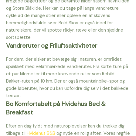
krogede bøgetræer og de berømte kilder såsom Ravnkilden
og Store Blåkilde. Her kan du tage på lange vandreture,
cykle ad de mange stier eller opleve en af skovens
hemmelighedsfulde søer. Rold Skov er også ideel for
naturelskere, der vil spotte rådyr, ræve eller den sjældne
sortspætte.
Vandreruter og Friluftsaktiviteter
For dem, der elsker at bevæge sig i naturen, er området
spækket med velafmærkede vandreruter. Fra korte ture på
et par kilometer til mere krævende ruter som Rebild
Bakker-ruten på 10 km. Der er også mountainbike-spor og
gode løberuter, hvor du kan udfordre dig selv i det bakkede
terræn.
Bo Komfortabelt på Hvidehus Bed &
Breakfast
Efter en dag fyldt med naturoplevelser kan du trække dig
tilbage til
Hvidehus B&B
og nyde en rolig aften. Vores røgfrie