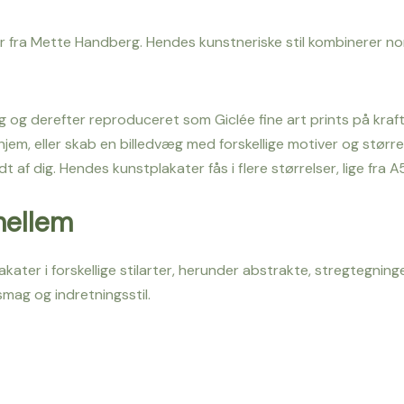
fra Mette Handberg. Hendes kunstneriske stil kombinerer nor
g derefter reproduceret som Giclée fine art prints på kraftig
 hjem, eller skab en billedvæg med forskellige motiver og størrel
t af dig. Hendes kunstplakater fås i flere størrelser, lige fra 
mellem
ter i forskellige stilarter, herunder abstrakte, stregtegninger
smag og indretningsstil.