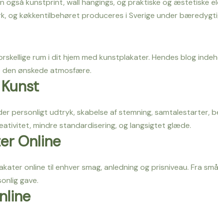
n også kunstprint, wall hangings, og praktiske og æstetiske 
rk, og køkkentilbehøret produceres i Sverige under bæredygti
forskellige rum i dit hjem med kunstplakater. Hendes blog indeh
e den ønskede atmosfære.
 Kunst
r personligt udtryk, skabelse af stemning, samtalestarter, beri
reativitet, mindre standardisering, og langsigtet glæde.
er Online
ater online til enhver smag, anledning og prisniveau. Fra små 
sonlig gave.
nline