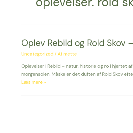
oplevelser. rold s
Oplev Rebild og Rold Skov 
Oplev
Rebild
Uncategorized
/ Af
mette
og
Rold
Oplevelser i Rebild – natur, historie og ro i hjertet
Skov
morgensolen. Måske er det duften af Rold Skov efter
–
Læs mere »
overnat
hos
Rebild
Bed
and
Breakfast